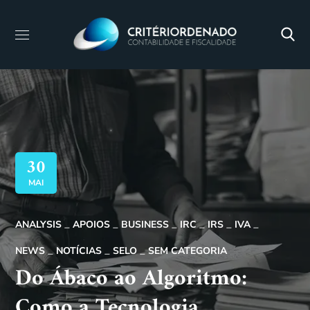
30
MAI
ANALYSIS
APOIOS
BUSINESS
IRC
IRS
IVA
NEWS
NOTÍCIAS
SELO
SEM CATEGORIA
Do Ábaco ao Algoritmo:
Como a Tecnologia