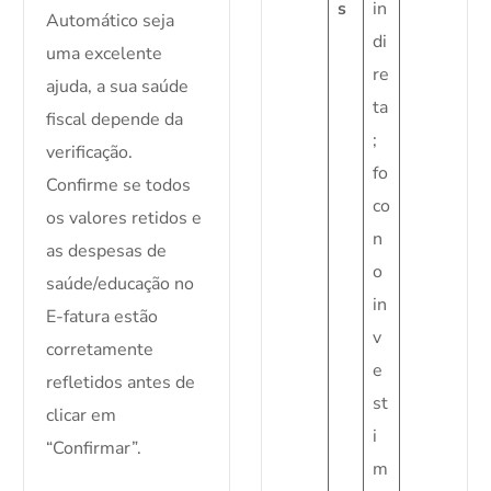
s
in
Automático seja
di
uma excelente
re
ajuda, a sua saúde
ta
fiscal depende da
;
verificação.
fo
Confirme se todos
co
os valores retidos e
n
as despesas de
o
saúde/educação no
in
E-fatura estão
v
corretamente
e
refletidos antes de
st
clicar em
i
“Confirmar”.
m