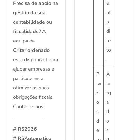
e
Precisa de apoio na
nt
gestão da sua
o
contabilidade ou
di
fiscalidade?
A
re
equipa da
to
Criteriordenado
.
está disponível para
ajudar empresas e
P
A
particulares a
ra
la
otimizar as suas
z
rg
obrigações fiscais.
o
a
Contacte-nos!
s
d
d
o
#IRS2026
e
s
#IRSAutomatico
In
d