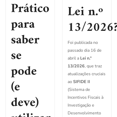
Prático
Lei n.º
para
13/2026
saber
Foi publicada no
se
passado dia 16 de
abril a
Lei n.º
pode
13/2026
, que traz
atualizações cruciais
(e
ao
SIFIDE II
(Sistema de
deve)
Incentivos Fiscais à
Investigação e
Desenvolvimento