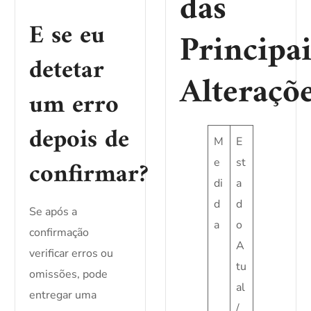
das
E se eu
Principai
detetar
Alteraçõ
um erro
depois de
M
E
confirmar?
e
st
di
a
d
d
Se após a
a
o
confirmação
A
verificar erros ou
tu
omissões, pode
al
entregar uma
/