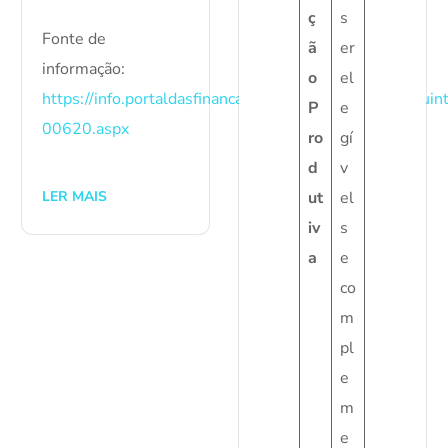
ç
s
Fonte de
ã
er
informação:
o
el
https://info.portaldasfinancas.gov.pt/pt/apoio_contribu
P
e
00620.aspx
ro
gí
d
v
LER MAIS
ut
el
iv
s
a
e
co
m
pl
e
m
e