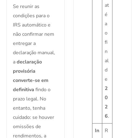
at
Se reunir as
é
condições para o
a
IRS automático e
o
não confirmar nem
fi
entregar a
n
declaração manual,
al
a
declaração
d
provisória
e
converte-se em
2
definitiva
findo o
0
prazo legal. No
2
entanto, tenha
6
.
cuidado: se houver
omissões de
In
R
rendimentos, a