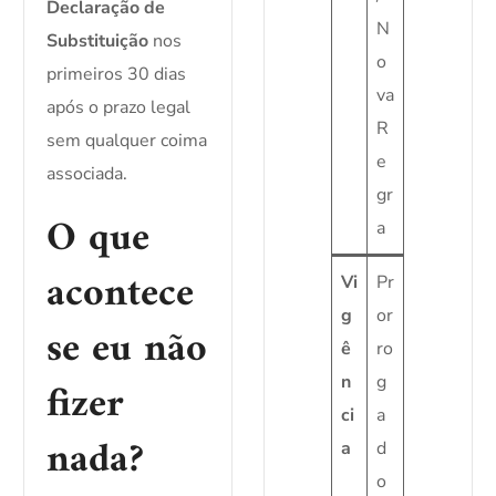
Declaração de
N
Substituição
nos
o
primeiros 30 dias
va
após o prazo legal
R
sem qualquer coima
e
associada.
gr
O que
a
acontece
Vi
Pr
g
or
se eu não
ê
ro
n
g
fizer
ci
a
nada?
a
d
o