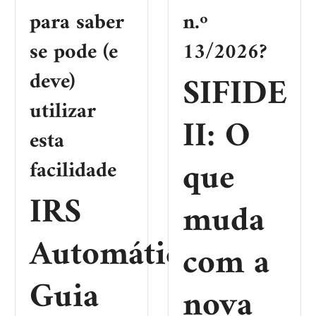
para saber
n.º
se pode (e
13/2026?
deve)
SIFIDE
utilizar
II: O
esta
que
facilidade
IRS
muda
Automático:
com a
Guia
nova