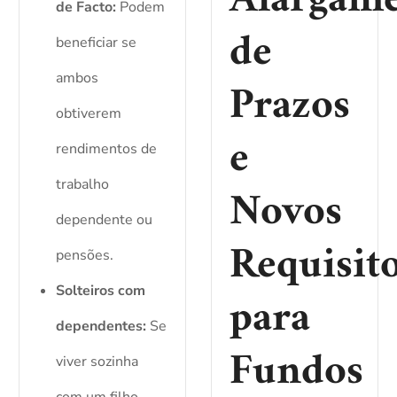
Alargam
de Facto:
Podem
de
beneficiar se
ambos
Prazos
obtiverem
e
rendimentos de
trabalho
Novos
dependente ou
Requisit
pensões.
Solteiros com
para
dependentes:
Se
Fundos
viver sozinha