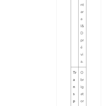
nt
ar
a
I&
D
pr
é
vi
a.
Tr
O
a
br
n
ig
s
at
p
or