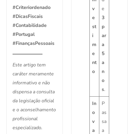
#Criteriordenado
v
e
#DicasFiscais
e
3
#Contabilidade
st
p
#Portugal
i
ar
#FinançasPessoais
m
a
e
5
nt
a
Este artigo tem
o
n
caráter meramente
o
informativo e não
s
.
dispensa a consulta
da legislação oficial
In
P
e o aconselhamento
o
as
profissional
v
sa
especializado.
a
a