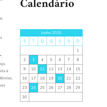
Calendário
as
Junho 2025
as
S
T
Q
Q
S
S
D
1
”
.
2
3
4
5
6
7
8
nço,
9
10
11
12
13
14
15
ita à
dências,
16
17
18
19
20
21
22
vos
23
24
25
26
27
28
29
30