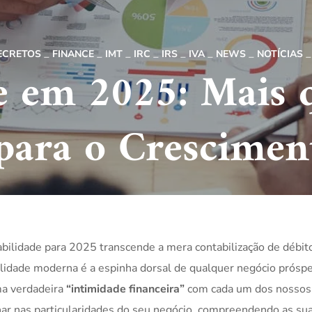
ECRETOS
FINANCE
IMT
IRC
IRS
IVA
NEWS
NOTÍCIAS
e em 2025: Mais 
para o Crescimen
tabilidade para 2025 transcende a mera contabilização de débit
lidade moderna é a espinha dorsal de qualquer negócio próspe
ma verdadeira
“intimidade financeira”
com cada um dos nossos
ar nas particularidades do seu negócio, compreendendo as su