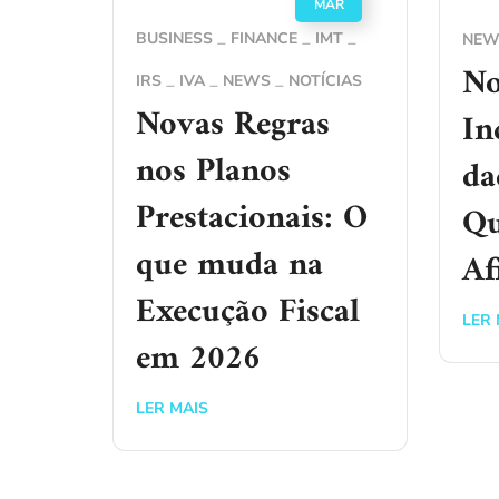
MAR
BUSINESS
FINANCE
IMT
NEW
No
IRS
IVA
NEWS
NOTÍCIAS
Novas Regras
In
nos Planos
da
Prestacionais: O
Qu
que muda na
Af
Execução Fiscal
LER 
em 2026
LER MAIS