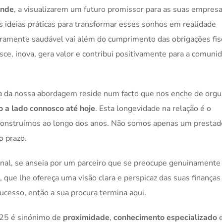
ande
, a visualizarem um futuro promissor para as suas empresa
 ideias práticas para transformar esses sonhos em realidade
ramente saudável vai além do cumprimento das obrigações fis
esce, inova, gera valor e contribui positivamente para a comun
ácia da nossa abordagem reside num facto que nos enche de orgu
o a lado connosco até hoje
. Esta longevidade na relação é o
construímos ao longo dos anos. Não somos apenas um prestad
o prazo.
onal, se anseia por um parceiro que se preocupe genuinamente
 que lhe ofereça uma visão clara e perspicaz das suas finanças
ucesso, então a sua procura termina aqui.
2025 é sinónimo de
proximidade
,
conhecimento especializado
e