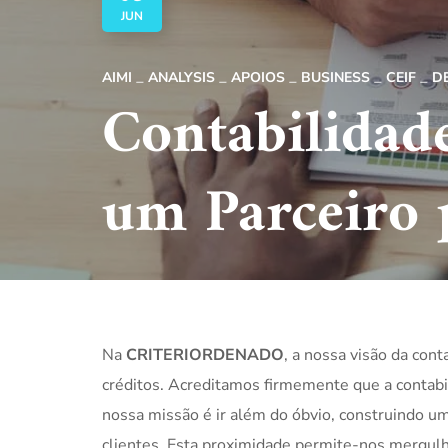
JUN
AIMI
ANALYSIS
APOIOS
BUSINESS
CEIF
D
Contabilidad
um Parceiro 
Na
CRITERIORDENADO
, a nossa visão da con
créditos. Acreditamos firmemente que a contabi
nossa missão é ir além do óbvio, construindo u
clientes. Esta proximidade permite-nos mergulh