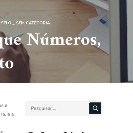
SELO
SEM CATEGORIA
que Números,
to
os e
ro, e a
as