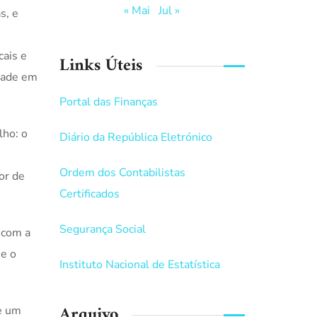
« Mai
Jul »
s, e
cais e
Links Úteis
idade em
Portal das Finanças
lho: o
Diário da República Eletrónico
Ordem dos Contabilistas
or de
Certificados
Segurança Social
 com a
 e o
Instituto Nacional de Estatística
Arquivo
 um