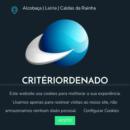
Alcobaça | Leiria | Caldas da Rainha
Este website usa cookies para melhorar a sua experiência.
Usamos apenas para rastrear visitas ao nosso site, não
armazenamos nenhum dado pessoal.
Configurar Cookies
© 2023 Critériordenado. Todos os direitos reservados.
Desenvolvido por:
oneweb
ACEITO