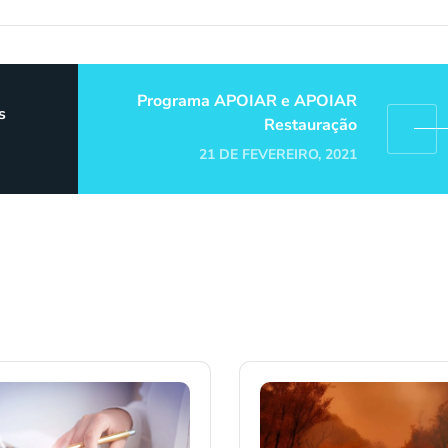
Programa APOIAR e APOIAR
s
Restauração
21 DE FEVEREIRO, 2021