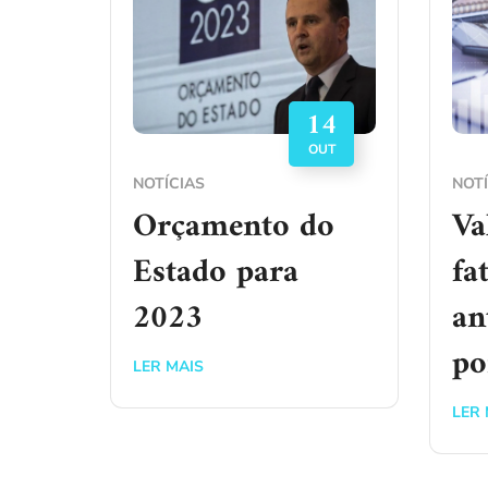
14
OUT
NOTÍCIAS
NOTÍ
Orçamento do
Va
Estado para
fa
2023
an
po
LER MAIS
LER 