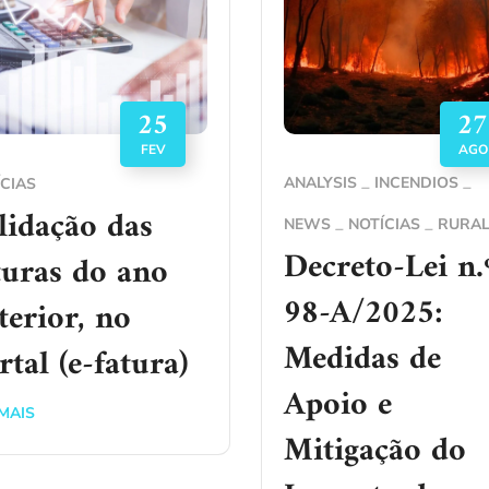
25
27
FEV
AGO
ANALYSIS
INCENDIOS
CIAS
lidação das
NEWS
NOTÍCIAS
RURA
Decreto-Lei n.
turas do ano
98-A/2025:
terior, no
Medidas de
rtal (e-fatura)
Apoio e
MAIS
Mitigação do