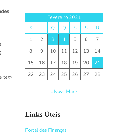
dades
Fevereiro 2021
S
T
Q
Q
S
S
D
1
2
3
4
5
6
7
e
8
9
10
11
12
13
14
3
15
16
17
18
19
20
21
22
23
24
25
26
27
28
e tem
« Nov
Mar »
Links Úteis
Portal das Finanças