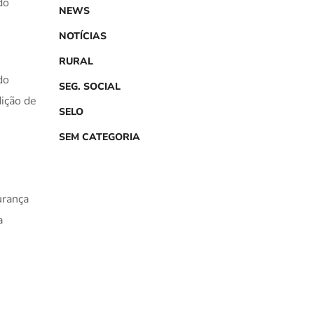
do
NEWS
NOTÍCIAS
RURAL
do
SEG. SOCIAL
dição de
SELO
SEM CATEGORIA
urança
a