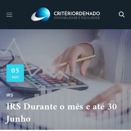
05
MAI
IRS
IRS Durante o mês e até 30
Junho