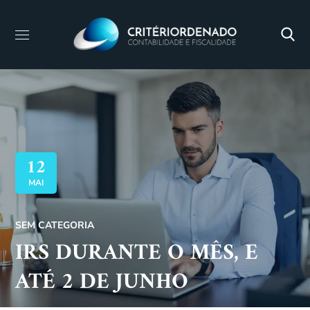
12
MAI
SEM CATEGORIA
IRS DURANTE O MÊS, E
ATÉ 2 DE JUNHO