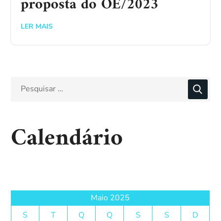
proposta do OE/2023
LER MAIS
Calendário
Maio 2025
S
T
Q
Q
S
S
D