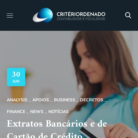
30
JUN
ANALYSIS
APOIOS
BUSINESS
DECRETOS
FINANCE
NEWS
NOTÍCIAS
Extratos Bancários e de
Cartão de Crédito