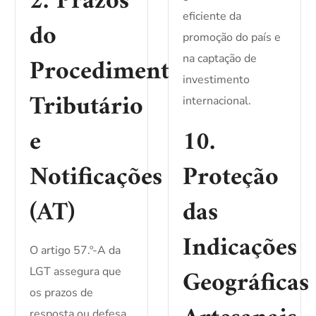
2. Prazos
eficiente da
do
promoção do país e
Procedimento
na captação de
investimento
Tributário
internacional.
e
10.
Notificações
Proteção
(AT)
das
Indicações
O artigo 57.º-A da
Geográficas
LGT assegura que
os prazos de
resposta ou defesa