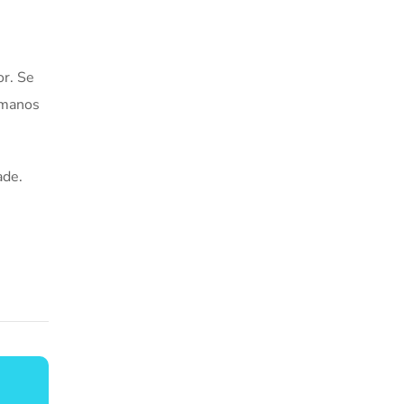
or. Se
humanos
ade.