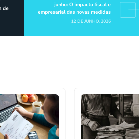
º
junho: O impacto fiscal e
s de
empresarial das novas medidas
12 DE JUNHO, 2026