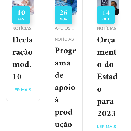
10
26
14
FEV
NOV
OUT
APOIOS
NOTÍCIAS
NOTÍCIAS
Decla
Orça
NOTÍCIAS
Progr
ração
ment
ama
mod.
o do
de
10
Estad
apoio
o
LER MAIS
à
para
prod
2023
ução
LER MAIS