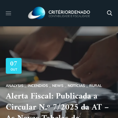
07
OUT
ANALYSIS
INCENDIOS
NEWS
NOTÍCIAS
RURAL
Alerta Fiscal: Publicada a
Circular N.º 7/2025 da AT –