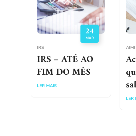
24
MAR
IRS
AIMI
IRS – ATÉ AO
Ac
FIM DO MÊS
qu
sa
LER MAIS
LER 