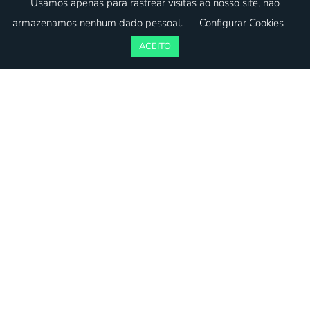
Usamos apenas para rastrear visitas ao nosso site, não
Contactos
armazenamos nenhum dado pessoal.
Configurar Cookies
Política de Privacidade
ACEITO
Livro de Reclamações
Alcobaça | Leiria | Caldas da Rainha