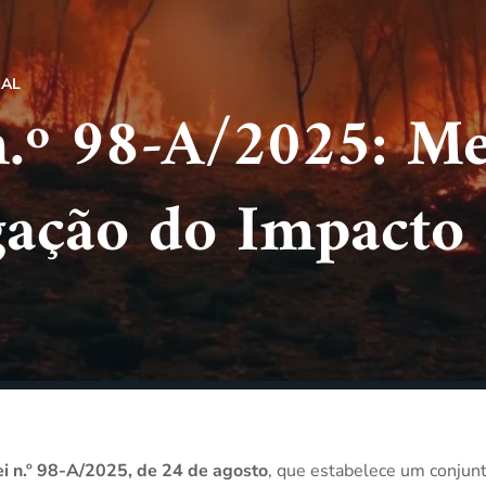
AL
n.º 98-A/2025: Me
gação do Impacto 
i n.º 98-A/2025, de 24 de agosto
, que estabelece um conjun