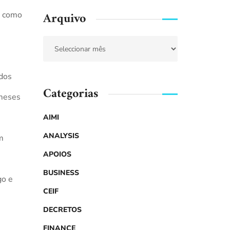
Arquivo
m como
dos
Categorias
 meses
AIMI
ANALYSIS
m
APOIOS
BUSINESS
go e
CEIF
DECRETOS
FINANCE