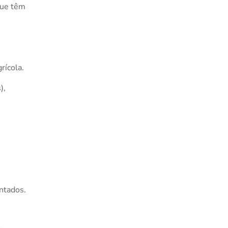
que têm
rícola.
),
ntados.