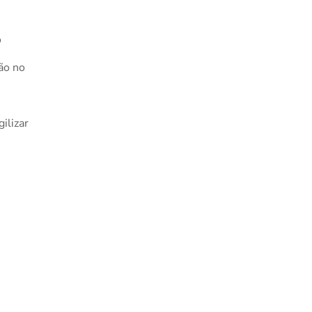
o
ão no
ilizar