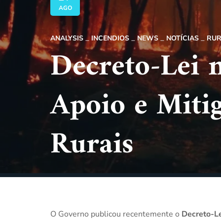
AGO
ANALYSIS
INCENDIOS
NEWS
NOTÍCIAS
RUR
Decreto-Lei 
Apoio e Miti
Rurais
O Governo publicou recentemente o
Decreto-Le