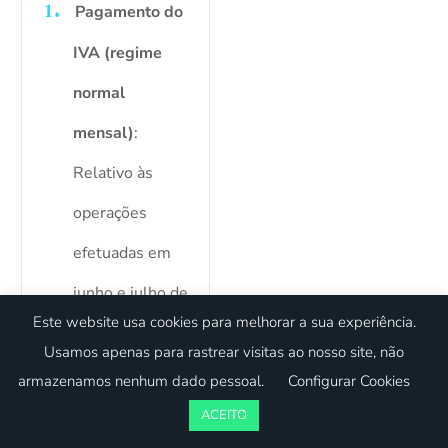
Pagamento do
IVA (regime
normal
mensal)
:
Relativo às
operações
efetuadas em
junho e julho de
Este website usa cookies para melhorar a sua experiência.
2025.
Usamos apenas para rastrear visitas ao nosso site, não
Pagamento do
armazenamos nenhum dado pessoal.
Configurar Cookies
IVA (regime
ACEITO