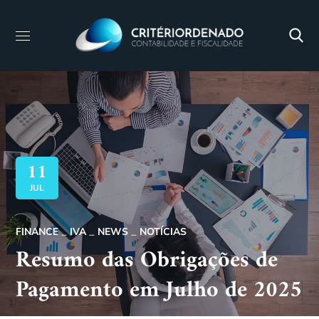
11
JUL
FINANCE
IVA
NEWS
NOTÍCIAS
Resumo das Obrigações de
Pagamento em Julho de 2025