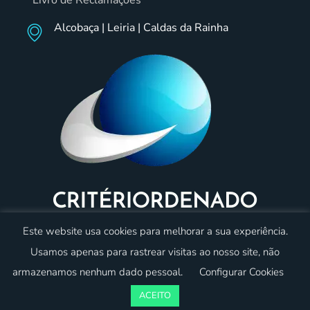
Livro de Reclamações
Alcobaça | Leiria | Caldas da Rainha
Este website usa cookies para melhorar a sua experiência.
Usamos apenas para rastrear visitas ao nosso site, não
armazenamos nenhum dado pessoal.
Configurar Cookies
© 2023 Critériordenado. Todos os direitos reservados.
Desenvolvido por:
oneweb
ACEITO