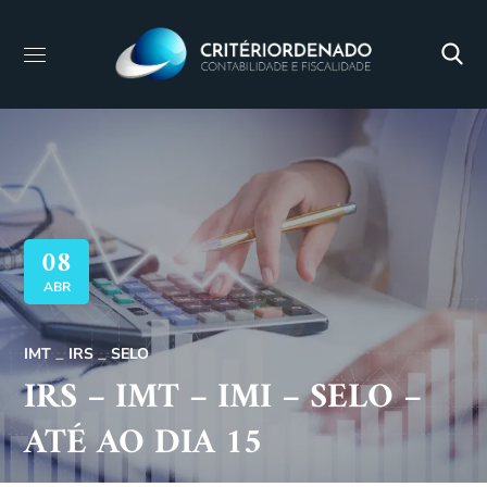
08
ABR
IMT
IRS
SELO
IRS – IMT – IMI – SELO –
ATÉ AO DIA 15