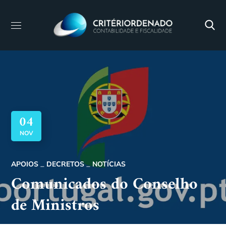
04
NOV
APOIOS
DECRETOS
NOTÍCIAS
Comunicados do Conselho
de Ministros