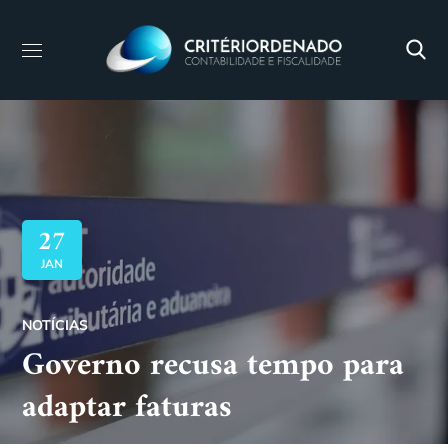
27
JAN
NOTÍCIAS
Governo recusa tempo para
adaptar faturas