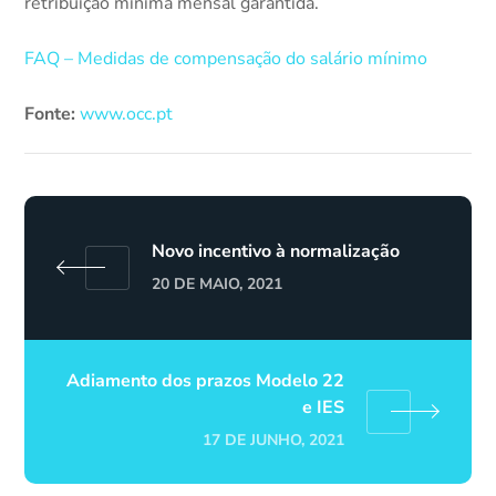
retribuição mínima mensal garantida.
FAQ – Medidas de compensação do salário mínimo
Fonte:
www.occ.pt
Novo incentivo à normalização
20 DE MAIO, 2021
Adiamento dos prazos Modelo 22
e IES
17 DE JUNHO, 2021