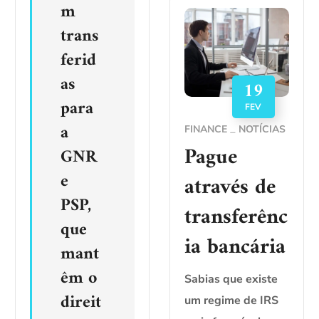
m
trans
ferid
as
19
para
FEV
a
FINANCE
NOTÍCIAS
Pague
GNR
e
através de
PSP,
transferênc
que
ia bancária
mant
êm o
Sabias que existe
direit
um regime de IRS