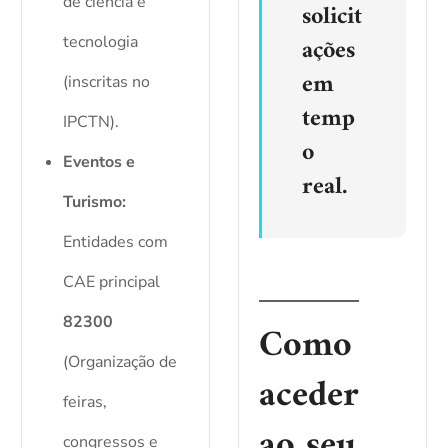
de ciência e
solicit
ações
tecnologia
em
(inscritas no
temp
IPCTN).
o
Eventos e
real.
Turismo:
Entidades com
CAE principal
82300
Como
(Organização de
aceder
feiras,
ao seu
congressos e