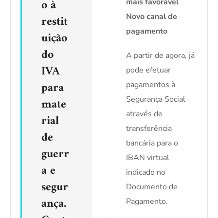
o à
mais favorável
Novo canal de
restit
pagamento
uição
do
A partir de agora, já
IVA
pode efetuar
para
pagamentos à
Segurança Social
mate
através de
rial
transferência
de
bancária para o
guerr
IBAN virtual
a e
indicado no
segur
Documento de
ança.
Pagamento.