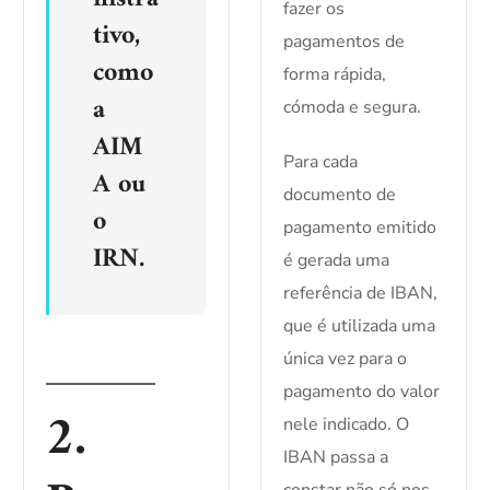
fazer os
tivo,
pagamentos de
como
forma rápida,
a
cómoda e segura.
AIM
Para cada
A ou
documento de
o
pagamento emitido
IRN.
é gerada uma
referência de IBAN,
que é utilizada uma
única vez para o
pagamento do valor
2.
nele indicado. O
IBAN passa a
constar não só nos