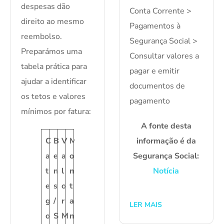
despesas dão
Conta Corrente >
direito ao mesmo
Pagamentos à
reembolso.
Segurança Social >
Preparámos uma
Consultar valores a
tabela prática para
pagar e emitir
ajudar a identificar
documentos de
os tetos e valores
pagamento
mínimos por fatura:
A fonte desta
informação é da
C
B
V
M
Segurança Social:
a
e
a
o
Notícia
t
n
l
n
e
s
o
t
g
/
r
a
LER MAIS
o
S
M
n