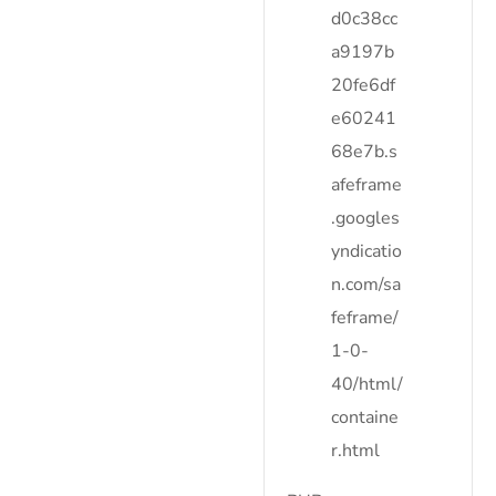
d0c38cc
a9197b
20fe6df
e60241
68e7b.s
afeframe
.googles
yndicatio
n.com/sa
feframe/
1-0-
40/html/
containe
r.html