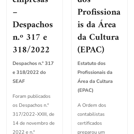
–
Profissiona
Despachos
is da Área
n.º 317 e
da Cultura
318/2022
(EPAC)
Despachos n.º 317
Estatuto dos
e 318/2022 do
Profissionais da
SEAF
Área da Cultura
(EPAC)
Foram publicados
os Despachos n.º
A Ordem dos
317/2022-XXIII, de
contabilistas
14 de novembro de
certificados
2022 e n.º
preparou um