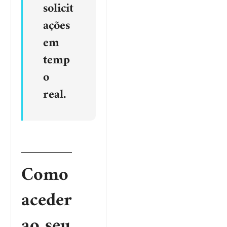
solicit
ações
em
temp
o
real.
Como
aceder
ao seu