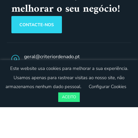
melhorar o seu negócio!
CONTACTE-NOS
geral@criteriordenado.pt
Este website usa cookies para melhorar a sua experiência.
(+351) 262 096 441*
Usamos apenas para rastrear visitas ao nosso site, não
*Custo da chamada para a rede fixa.
armazenamos nenhum dado pessoal.
Configurar Cookies
Siga-nos no Facebook
ACEITO
Siga-nos no Linkedin
Sobre Nós
Serviços