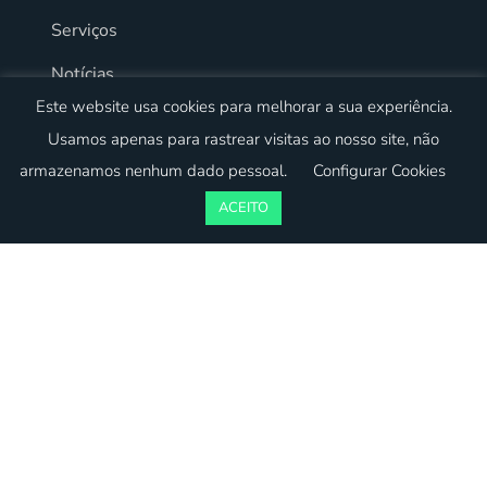
Serviços
Notícias
Este website usa cookies para melhorar a sua experiência.
Contactos
Usamos apenas para rastrear visitas ao nosso site, não
Política de Privacidade
armazenamos nenhum dado pessoal.
Configurar Cookies
Livro de Reclamações
ACEITO
Alcobaça | Leiria | Caldas da Rainha