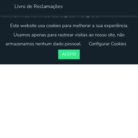
Livro de Reclamações
Alcobaça | Leiria | Caldas da Rainha
Este website usa cookies para melhorar a sua experiência.
Usamos apenas para rastrear visitas ao nosso site, não
armazenamos nenhum dado pessoal.
Configurar Cookies
ACEITO
© 2023 Critériordenado. Todos os direitos reservados.
Desenvolvido por:
oneweb