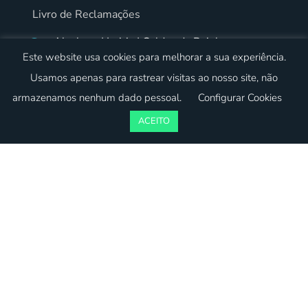
Livro de Reclamações
Alcobaça | Leiria | Caldas da Rainha
Este website usa cookies para melhorar a sua experiência.
Usamos apenas para rastrear visitas ao nosso site, não
armazenamos nenhum dado pessoal.
Configurar Cookies
ACEITO
© 2023 Critériordenado. Todos os direitos reservados.
Desenvolvido por:
oneweb