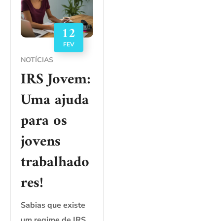
12
FEV
NOTÍCIAS
IRS Jovem:
Uma ajuda
para os
jovens
trabalhado
res!
Sabias que existe
um regime de IRS